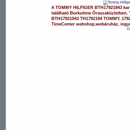
A
TOMMY HILFIGER
BTH17921943
kar
található Borkutime Óraszaküzletben.
BTH17921943
TH1792194 TOMMY
,
179
TimeCenter webshop
,
webáruház
,
ingy
Ö