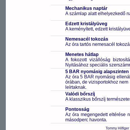
Mechanikus naptár
A számlap alatt elhelyezkedő n
Edzett kristályüveg
A keményített, edzett kristályü
Nemesacél tokozás
Az óra tartós nemesacél tokozá
Menetes hátlap
A fokozott vizállóság biztosí
Nyitásához speciális szerszám
5 BAR nyomásig alapszinten 
Az óra 5 BAR nyomásig ellenáll
órában, de vizisportokhoz nem
leírtaknak.
Valódi bőrszíj
A klasszikus bőrszíj természet
Pontosság
Az óra megengedett eltérése n
másodperc havonta.
Tommy Hilfiger