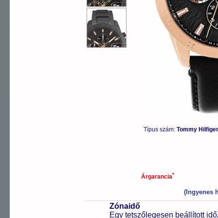
OUTLET
Típus szám:
Tommy Hilfig
*
Árgarancia
(Ingyenes h
Zónaidő
Egy tetszőlegesen beállított idő