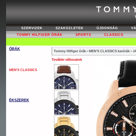
SZERVIZEK
SZAKÜZLETEK
ÚJDONSÁG
V
TOMMY HILFIGER ÓRÁK
SPORTS
CLASSICS
ÓRÁK
Tommy Hilfiger órák
>
MEN’S CLASSICS karórák
>
J
WOMEN’S FASHION
További változatok
WOMEN’S CLASSICS
MEN’S CLASSICS
MEN’S COOL SPORT
MEN’S AUTOMATICS
OUTLET
ÉKSZEREK
TOMMY KARKÖTŐ
TOMMY NYAKLÁNC
TOMMY GYŰRŰ
TOMMY FÜLBEVALÓ
TOMMY MANDZSETTA