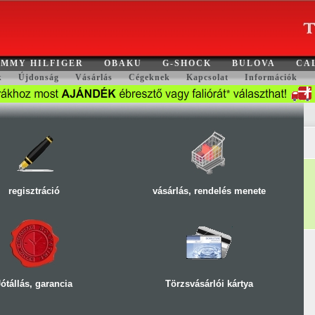
MMY HILFIGER
OBAKU
G-SHOCK
BULOVA
CA
k
Újdonság
Vásárlás
Cégeknek
Kapcsolat
Információk
regisztráció
vásárlás, rendelés menete
Jótállás, garancia
Törzsvásárlói kártya