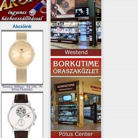
Akcióink
Tommy Hilfiger
54.100,- Ft
BTH17826993