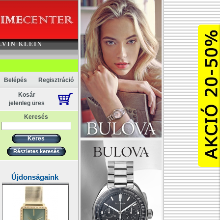
Akció
LVIN KLEIN
Belépés
Regisztráció
Kosár
jelenleg üres
Keresés
Részletes keresés
Újdonságaink