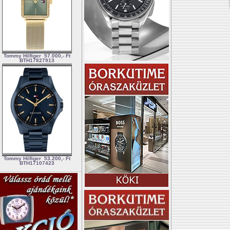
Tommy Hilfiger
57.000,- Ft
BTH17827913
Tommy Hilfiger
53.200,- Ft
BTH17107423