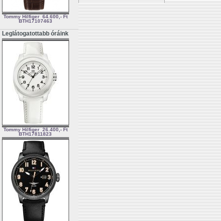
Tommy Hilfiger
64.600,- Ft
BTH17107463
Leglátogatottabb óráink
Tommy Hilfiger
26.400,- Ft
BTH17811823