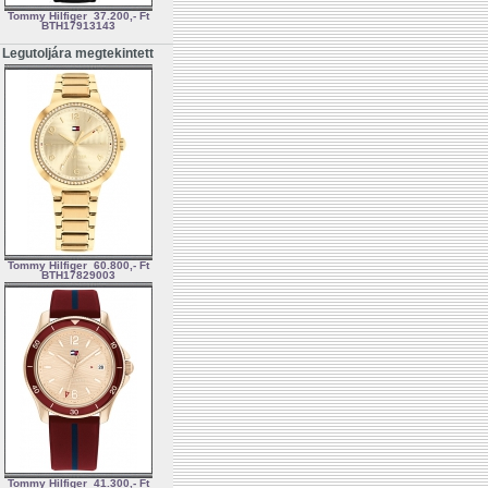
Tommy Hilfiger
37.200,- Ft
BTH17913143
Legutoljára megtekintett
Tommy Hilfiger
60.800,- Ft
BTH17829003
Tommy Hilfiger
41.300,- Ft