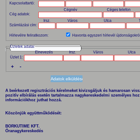
Kapcsolattartó:
Cégnév
Céges telefon
Cég adatok:
Irsz.
Város
Utca
Számlázási cím:
Hírlevélre feliratkozom:
Havonta egyszeri hírlevél újdonságokról
Üzletek adatai
Elnevezés
Irsz.
Város
Utca
Üzlet 1:
+
-
A beérkezett regisztrációs kérelmeket kivizsgáljuk és hamarosan vissza
pozitív elbírálás esetén tartalmazza nagykereskedelmi személyes hoz
információkhoz juthat hozzá.
Köszönjük együttműködését:
BORKUTIME KFT.
Óranagykereskedés