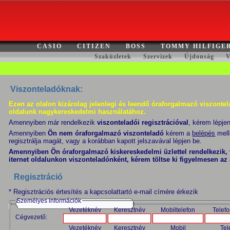
CASIO
CITIZEN
BOSS
TOMMY HILFIGE
Szaküzletek
Szervizek
Újdonság
V
Viszonteladóknak:
Ezen az olalon kizárolag jelenlegi és leendő óraforgalmazó viszontela
oldalunk nagykereskedelmi használatához.
Amennyiben már rendelkezik
viszonteladói regisztrációval
, kérem lépje
Amennyiben
Ön nem óraforgalmazó viszonteladó
kérem a
belépés
mell
regisztrálja magát, vagy a korábban kapott jelszavával lépjen be.
Amennyiben Ön óraforgalmazó kiskereskedelmi üzlettel rendelkezik, 
iternet oldalunkon viszonteladónként, kérem töltse ki figyelmesen az 
Regisztráció
* Regisztrációs értesítés a kapcsolattartó e-mail címére érkezik
Személyes információk
Vezetéknév
Keresztnév
Mobiltelefon
Telef
Cégvezető:
Vezetéknév
Keresztnév
Mobil
Tel