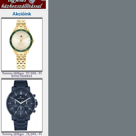
Akcióink
Tommy Hilfiger
57.000,- Ft
BTH17828923
Tommy Hilfiger
76.000,- Ft