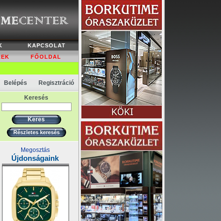
K
KAPCSOLAT
REK
FŐOLDAL
Belépés
Regisztráció
Keresés
Részletes keresés
Megosztás
Újdonságaink