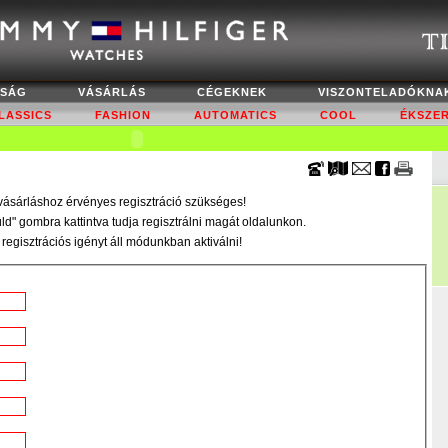
NSÁG
VÁSÁRLÁS
CÉGEKNEK
VISZONTELADÓKNA
LASSICS
FASHION
AUTOMATICS
COOL
ÉKSZE
 vásárláshoz érvényes regisztráció szükséges!
Küld" gombra kattintva tudja regisztrálni magát oldalunkon.
t regisztrációs igényt áll módunkban aktiválni!