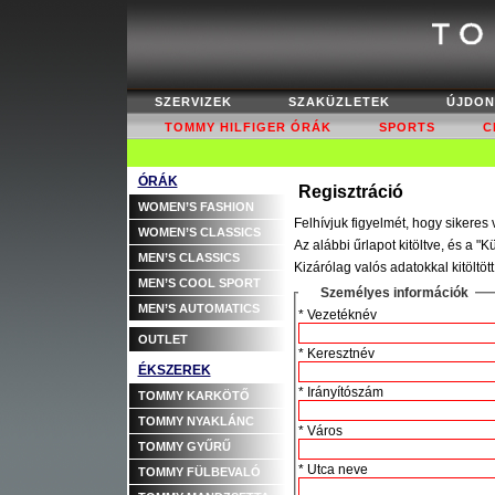
SZERVIZEK
SZAKÜZLETEK
ÚJDO
TOMMY HILFIGER ÓRÁK
SPORTS
C
ÓRÁK
Regisztráció
WOMEN’S FASHION
Felhívjuk figyelmét, hogy sikeres
WOMEN’S CLASSICS
Az alábbi űrlapot kitöltve, és a "
MEN’S CLASSICS
Kizárólag valós adatokkal kitöltöt
MEN’S COOL SPORT
Személyes információk
MEN’S AUTOMATICS
* Vezetéknév
OUTLET
* Keresztnév
ÉKSZEREK
* Irányítószám
TOMMY KARKÖTŐ
TOMMY NYAKLÁNC
* Város
TOMMY GYŰRŰ
* Utca neve
TOMMY FÜLBEVALÓ