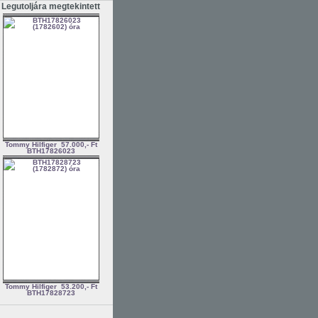
Legutoljára megtekintett
Tommy Hilfiger
57.000,- Ft
BTH17826023
Tommy Hilfiger
53.200,- Ft
BTH17828723