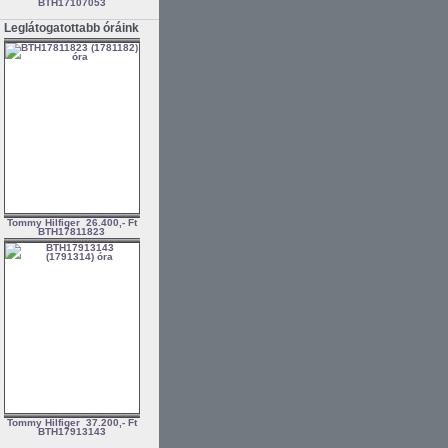
BTH17107053
Leglátogatottabb óráink
Tommy Hilfiger
26.400,- Ft
BTH17811823
Tommy Hilfiger
37.200,- Ft
BTH17913143