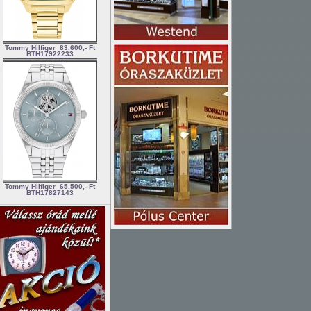
Tommy Hilfiger
83.600,- Ft
BTH17922233
Tommy Hilfiger
65.500,- Ft
BTH17827143