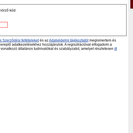
nörző kód:
s Szerződési feltételeket
és az
Adatvédelmi tájékoztatót
megismertem és
ereplő adatkezelésekhez hozzájárulok. A regisztrációval elfogadom a
vonatkozó általános tudnivalókat és szabályzatot, amelyet részletesen
itt