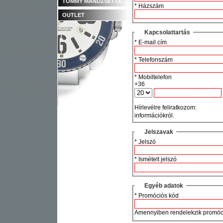
TOMMY MANDZSETTA
* Házszám
OUTLET
Kapcsolattartás
* E-mail cím
* Telefonszám
* Mobiltelefon
+36
Hírlevélre feliratkozom:
információkról.
Jelszavak
* Jelszó
* Ismételt jelszó
Egyéb adatok
* Promóciós kód
Amennyiben rendelekzik promóció